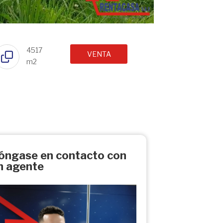
4517
VENTA
m2
óngase en contacto con
n agente